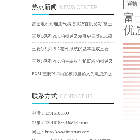
详情
热点新闻
NEWS CENTER
富士
富士电机船舶废气清洁系统首批发货-富士
优
变频器宣
三菱Q系列PLC的概述及发展史三菱PLC研
三菱Q系列PLC硬件系统的基本组成三菱
PLC造
三菱Q系列PLC的主基板与扩展板的概述及
选型三菱PLC造
FX5U三菱PLC内置模拟量输入为电流怎么
设置？
联系方式
CONTACT US
电话：13916183699
邮箱：13916183699@139.com
网址：http://www.inverteri.com